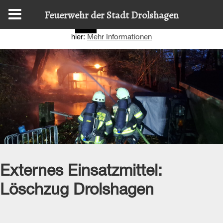
Diese Website nutzt Cookies, um bestmögliche Funktionalität
Feuerwehr der Stadt Drolshagen
bieten zu können.
Details zur Verwendung finden Sie
OK
hier:
Mehr Informationen
Externes Einsatzmittel:
Löschzug Drolshagen