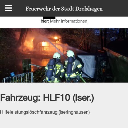
Diese Website nutzt Cookies, um bestmögliche Funktionalität
Feuerwehr der Stadt Drolshagen
bieten zu können.
Details zur Verwendung finden Sie
OK
hier:
Mehr Informationen
Fahrzeug:
HLF10 (Iser.)
Hilfeleistungslöschfahrzeug (Iseringhausen)