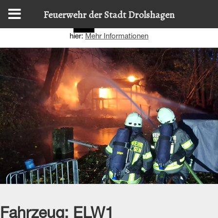
Diese Website nutzt Cookies, um bestmögliche Funktionalität
Feuerwehr der Stadt Drolshagen
bieten zu können.
Details zur Verwendung finden Sie
OK
hier:
Mehr Informationen
Fahrzeug:
ELW1