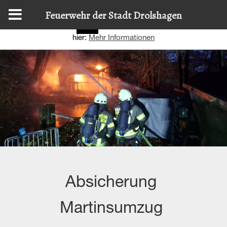
Diese Website nutzt Cookies, um bestmögliche Funktionalität
Feuerwehr der Stadt Drolshagen
bieten zu können.
Details zur Verwendung finden Sie
OK
hier:
Mehr Informationen
Absicherung
Martinsumzug