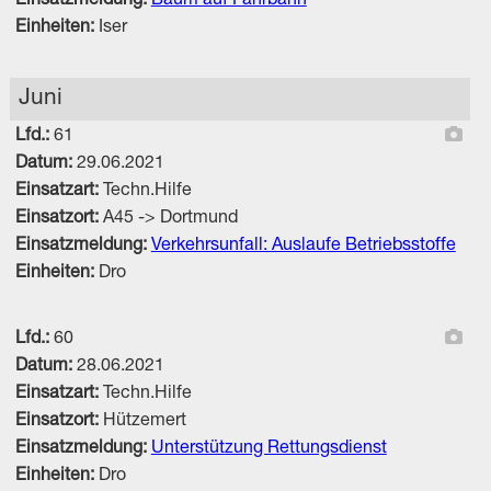
Einsatzmeldung:
Baum auf Fahrbahn
Einheiten:
Iser
Juni
Ber
Lfd.:
61
Datum:
29.06.2021
Einsatzart:
Techn.Hilfe
Einsatzort:
A45 -> Dortmund
Einsatzmeldung:
Verkehrsunfall: Auslaufe Betriebsstoffe
Einheiten:
Dro
Ber
Lfd.:
60
Datum:
28.06.2021
Einsatzart:
Techn.Hilfe
Einsatzort:
Hützemert
Einsatzmeldung:
Unterstützung Rettungsdienst
Einheiten:
Dro