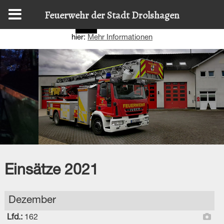
Diese Website nutzt Cookies, um bestmögliche Funktionalität
Feuerwehr der Stadt Drolshagen
bieten zu können.
Details zur Verwendung finden Sie
OK
hier:
Mehr Informationen
Einsätze 2021
Dezember
Ber
Lfd.:
162