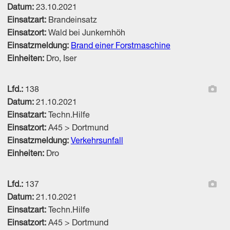
Datum:
23.10.2021
Einsatzart:
Brandeinsatz
Einsatzort:
Wald bei Junkernhöh
Einsatzmeldung:
Brand einer Forstmaschine
Einheiten:
Dro, Iser
Ber
Lfd.:
138
Datum:
21.10.2021
Einsatzart:
Techn.Hilfe
Einsatzort:
A45 > Dortmund
Einsatzmeldung:
Verkehrsunfall
Einheiten:
Dro
Ber
Lfd.:
137
Datum:
21.10.2021
Einsatzart:
Techn.Hilfe
Einsatzort:
A45 > Dortmund