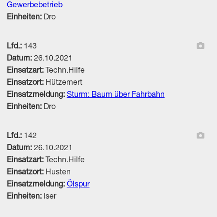
Gewerbebetrieb
Einheiten:
Dro
Ber
Lfd.:
143
Datum:
26.10.2021
Einsatzart:
Techn.Hilfe
Einsatzort:
Hützemert
Einsatzmeldung:
Sturm: Baum über Fahrbahn
Einheiten:
Dro
Ber
Lfd.:
142
Datum:
26.10.2021
Einsatzart:
Techn.Hilfe
Einsatzort:
Husten
Einsatzmeldung:
Ölspur
Einheiten:
Iser