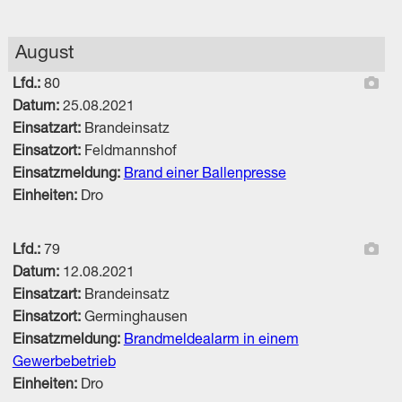
August
Ber
Lfd.:
80
Datum:
25.08.2021
Einsatzart:
Brandeinsatz
Einsatzort:
Feldmannshof
Einsatzmeldung:
Brand einer Ballenpresse
Einheiten:
Dro
Ber
Lfd.:
79
Datum:
12.08.2021
Einsatzart:
Brandeinsatz
Einsatzort:
Germinghausen
Einsatzmeldung:
Brandmeldealarm in einem
Gewerbebetrieb
Einheiten:
Dro