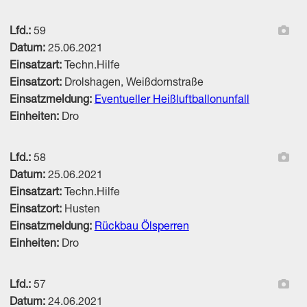
Ber
Lfd.:
59
Datum:
25.06.2021
Einsatzart:
Techn.Hilfe
Einsatzort:
Drolshagen, Weißdornstraße
Einsatzmeldung:
Eventueller Heißluftballonunfall
Einheiten:
Dro
Ber
Lfd.:
58
Datum:
25.06.2021
Einsatzart:
Techn.Hilfe
Einsatzort:
Husten
Einsatzmeldung:
Rückbau Ölsperren
Einheiten:
Dro
Ber
Lfd.:
57
Datum:
24.06.2021