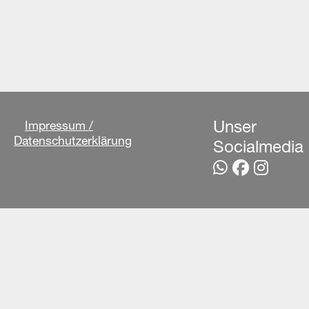
Impressum /
Unser
Datenschutzerklärung
Socialmedia
Link zum 
Link zu
Link 