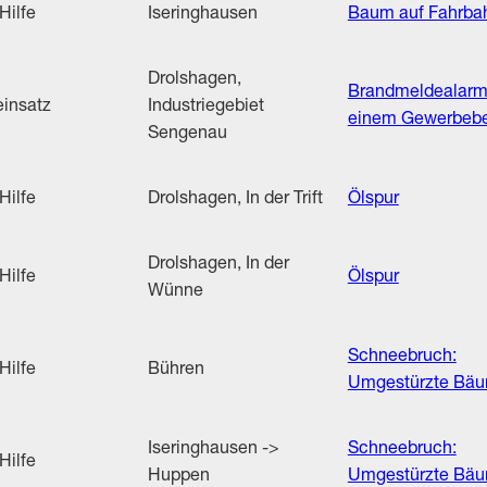
Hilfe
Iseringhausen
Baum auf Fahrba
Drolshagen,
Brandmeldealarm
insatz
Industriegebiet
einem Gewerbebe
Sengenau
Hilfe
Drolshagen, In der Trift
Ölspur
Drolshagen, In der
Hilfe
Ölspur
Wünne
Schneebruch:
Hilfe
Bühren
Umgestürzte Bä
Iseringhausen ->
Schneebruch:
Hilfe
Huppen
Umgestürzte Bä