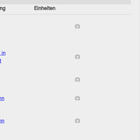
ung
Einheiten
Bericht enthält keine Bilde
 in
Bericht enthält keine Bilde
t
Bericht enthält keine Bilde
Bericht enthält keine Bilde
hn
Bericht enthält keine Bilde
hn