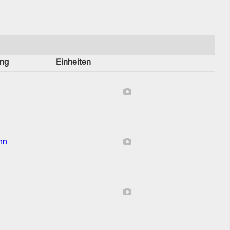
ung
Einheiten
Bericht enthält keine Bilde
Bericht enthält keine Bilde
hn
Bericht enthält keine Bilde