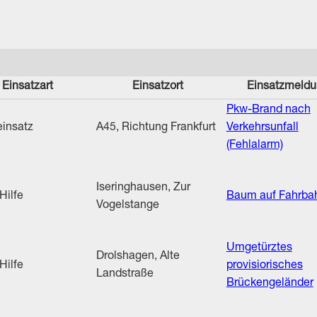
Einsatzart
Einsatzort
Einsatzmeld
Pkw-Brand nach
insatz
A45, Richtung Frankfurt
Verkehrsunfall
(Fehlalarm)
Iseringhausen, Zur
Hilfe
Baum auf Fahrba
Vogelstange
Umgetürztes
Drolshagen, Alte
Hilfe
provisiorisches
Landstraße
Brückengeländer