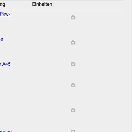
ung
Einheiten
 Pkw-
Bericht enthält keine Bilde
se
Bericht enthält keine Bilde
Bericht enthält keine Bilde
r A45
Bericht enthält keine Bilde
Bericht enthält keine Bilde