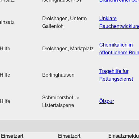
insatz
Iseringhausen-OT
Brand in einer S
Drolshagen, Unterm
Unklare
insatz
Gallenlöh
Rauchentwicklun
Chemikalien in
Hilfe
Drolshagen, Marktplatz
öffentlichem Bru
Tragehilfe für
Hilfe
Berlinghausen
Rettungsdienst
Schreibershof ->
Hilfe
Ölspur
Listertalsperre
Einsatzart
Einsatzort
Einsatzmeld