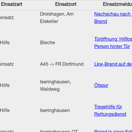
Einsatzart
Einsatzort
Einsatzmeld
Drolshagen, Am
Nachschau nach
insatz
Eiskeller
Brand
Türöffnung: Hilflo
Hilfe
Bleche
Person hinter Tür
insatz
A45 -> FR Dortmund
Lkw-Brand auf de
Iseringhausen,
Hilfe
Ölspur
Waldweg
Tragehilfe für
Hilfe
Iseringhausen
Rettungsdienst