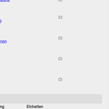
Bericht enthält keine Bilde
cheune
Bericht enthält keine Bilde
g
Bericht enthält keine Bilde
nnen
Bericht enthält keine Bilde
Bericht enthält keine Bilde
ung
Einheiten