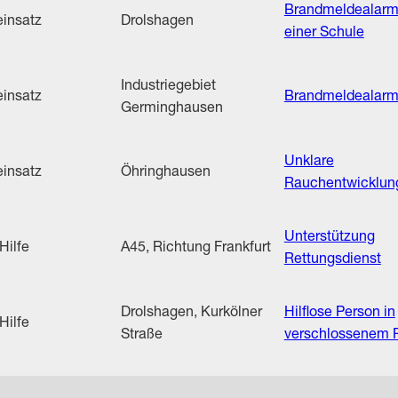
Brandmeldealarm
insatz
Drolshagen
einer Schule
Industriegebiet
insatz
Brandmeldealar
Germinghausen
Unklare
insatz
Öhringhausen
Rauchentwicklun
Unterstützung
Hilfe
A45, Richtung Frankfurt
Rettungsdienst
Drolshagen, Kurkölner
Hilflose Person in
Hilfe
Straße
verschlossenem 