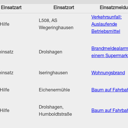
Einsatzart
Einsatzort
Einsatzmeld
Verkehrsunfall:
L508, AS
Hilfe
Auslaufende
Wegeringhausen
Betriebsmittel
Brandmeldealarm
insatz
Drolshagen
einem Supermark
insatz
Iseringhausen
Wohnungsbrand
Hilfe
Eichenermühle
Baum auf Fahrba
Drolshagen,
Hilfe
Baum auf Fahrba
Humboldtstraße