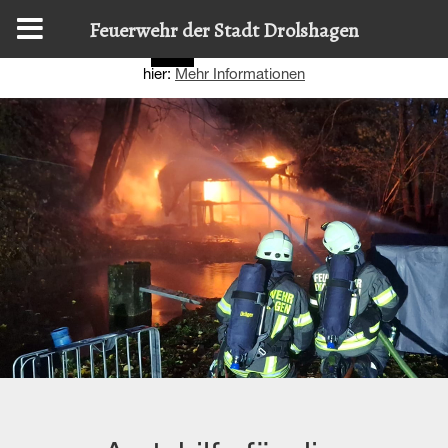
Diese Website nutzt Cookies, um bestmögliche Funktionalität
Feuerwehr der Stadt Drolshagen
bieten zu können.
Details zur Verwendung finden Sie
OK
hier:
Mehr Informationen