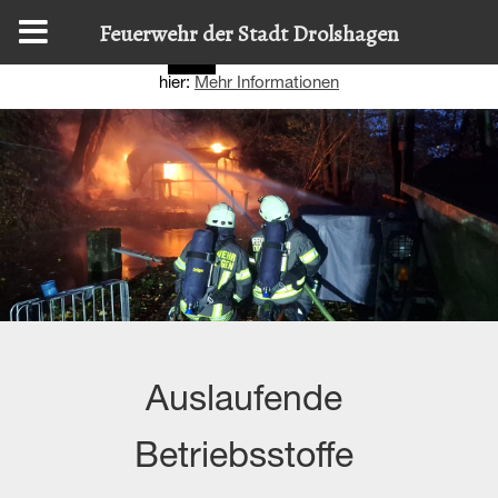
Diese Website nutzt Cookies, um bestmögliche Funktionalität
Feuerwehr der Stadt Drolshagen
bieten zu können.
Details zur Verwendung finden Sie
OK
hier:
Mehr Informationen
Auslaufende
Betriebsstoffe