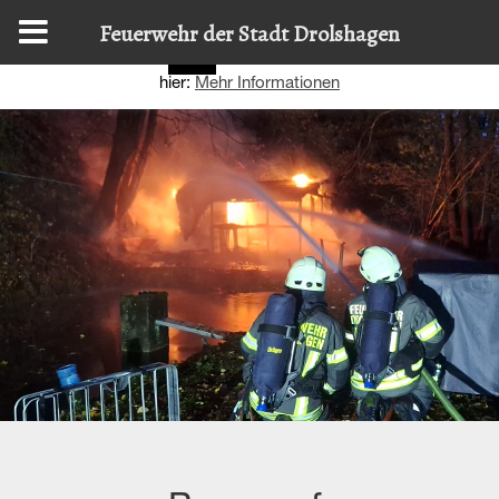
Diese Website nutzt Cookies, um bestmögliche Funktionalität
Feuerwehr der Stadt Drolshagen
bieten zu können.
Details zur Verwendung finden Sie
OK
hier:
Mehr Informationen