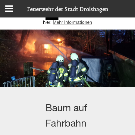
Diese Website nutzt Cookies, um bestmögliche Funktionalität
Feuerwehr der Stadt Drolshagen
bieten zu können.
Details zur Verwendung finden Sie
OK
hier:
Mehr Informationen
Baum auf
Fahrbahn