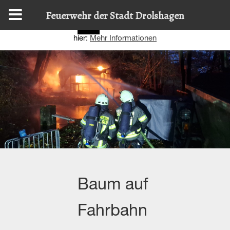
Diese Website nutzt Cookies, um bestmögliche Funktionalität
Feuerwehr der Stadt Drolshagen
bieten zu können.
Details zur Verwendung finden Sie
OK
hier:
Mehr Informationen
Baum auf
Fahrbahn