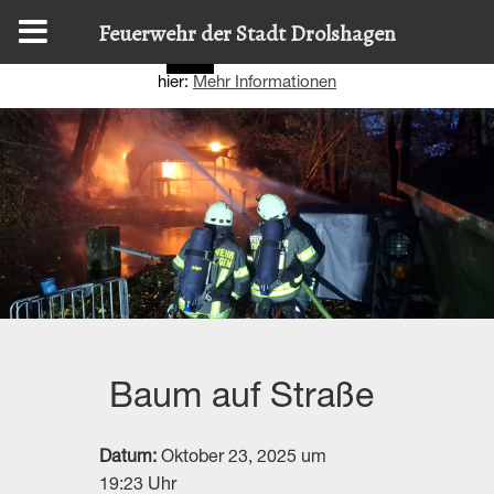
Diese Website nutzt Cookies, um bestmögliche Funktionalität
Feuerwehr der Stadt Drolshagen
bieten zu können.
Details zur Verwendung finden Sie
OK
hier:
Mehr Informationen
Baum auf Straße
Datum:
Oktober 23, 2025 um
19:23 Uhr