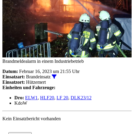
Brandmeldealarm in einem Industriebetrieb
Datum:
Februar 16, 2023 um 21:55 Uhr
Alle Einsätze vom Typ Brandeinsatz anz
Einsatzart:
Brandeinsatz
Einsatzort:
Hützemert
Einheiten und Fahrzeuge:
Dro:
ELW1
,
HLF20
,
LF 20
,
DLK23/12
KdoW
Kein Einsatzbericht vorhanden