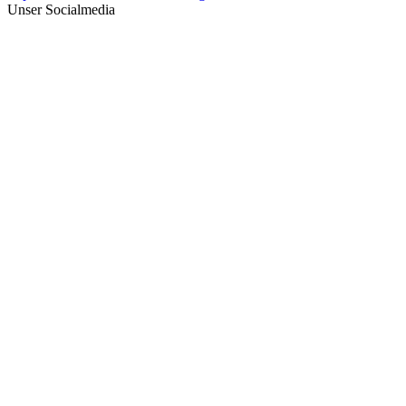
Unser Socialmedia
Link zum WhatsApp Kanal
Link zur Facebook Seite
Link zur Instagram Seite