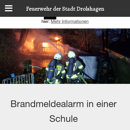
Diese Website nutzt Cookies, um bestmögliche Funktionalität
Feuerwehr der Stadt Drolshagen
bieten zu können.
Details zur Verwendung finden Sie
OK
hier:
Mehr Informationen
Brandmeldealarm in einer
Schule