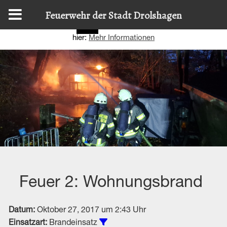
Diese Website nutzt Cookies, um bestmögliche Funktionalität
Feuerwehr der Stadt Drolshagen
bieten zu können.
Details zur Verwendung finden Sie
OK
hier:
Mehr Informationen
Feuer 2: Wohnungsbrand
Datum:
Oktober 27, 2017 um 2:43 Uhr
Alle Einsätze vom Typ Brandeins
Einsatzart:
Brandeinsatz