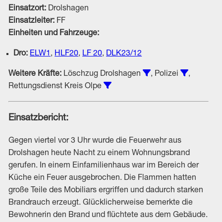
Einsatzort:
Drolshagen
Einsatzleiter:
FF
Einheiten und Fahrzeuge:
Dro:
ELW1
,
HLF20
,
LF 20
,
DLK23/12
Einsätze unter Bete
Einsätze 
Weitere Kräfte:
Löschzug Drolshagen
, Polizei
,
Einsätze unter Beteiligung von
Rettungsdienst Kreis Olpe
Einsatzbericht:
Gegen viertel vor 3 Uhr wurde die Feuerwehr aus
Drolshagen heute Nacht zu einem Wohnungsbrand
gerufen. In einem Einfamilienhaus war im Bereich der
Küche ein Feuer ausgebrochen. Die Flammen hatten
große Teile des Mobiliars ergriffen und dadurch starken
Brandrauch erzeugt. Glücklicherweise bemerkte die
Bewohnerin den Brand und flüchtete aus dem Gebäude.