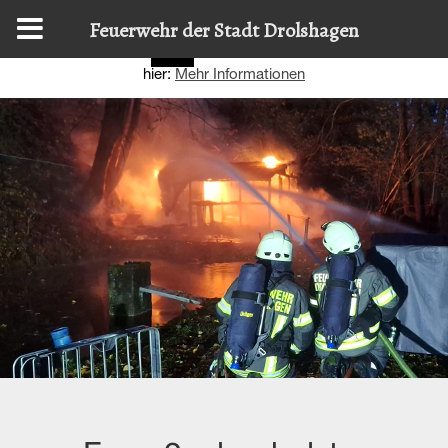
Diese Website nutzt Cookies, um bestmögliche Funktionalität
Feuerwehr der Stadt Drolshagen
bieten zu können.
Details zur Verwendung finden Sie
OK
hier:
Mehr Informationen