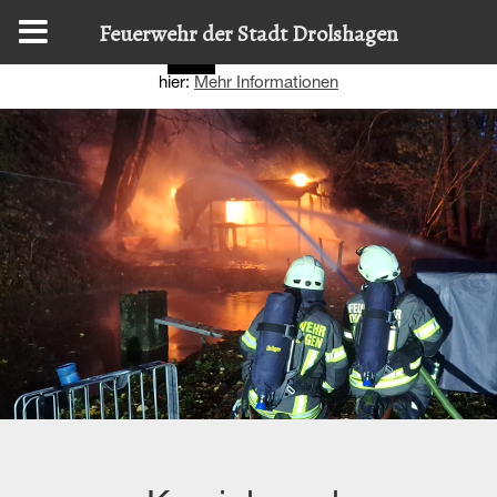
Diese Website nutzt Cookies, um bestmögliche Funktionalität
Feuerwehr der Stadt Drolshagen
bieten zu können.
Details zur Verwendung finden Sie
OK
hier:
Mehr Informationen