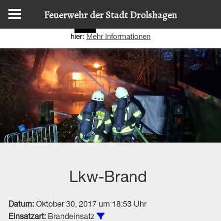
Diese Website nutzt Cookies, um bestmögliche Funktionalität
Feuerwehr der Stadt Drolshagen
bieten zu können.
Details zur Verwendung finden Sie
OK
hier:
Mehr Informationen
Lkw-Brand
Datum:
Oktober 30, 2017 um 18:53 Uhr
Alle Einsätze vom Typ Brandeins
Einsatzart:
Brandeinsatz