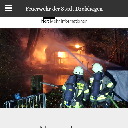
Diese Website nutzt Cookies, um bestmögliche Funktionalität
Feuerwehr der Stadt Drolshagen
bieten zu können.
Details zur Verwendung finden Sie
OK
hier:
Mehr Informationen