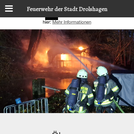
Diese Website nutzt Cookies, um bestmögliche Funktionalität
Feuerwehr der Stadt Drolshagen
bieten zu können.
Details zur Verwendung finden Sie
OK
hier:
Mehr Informationen