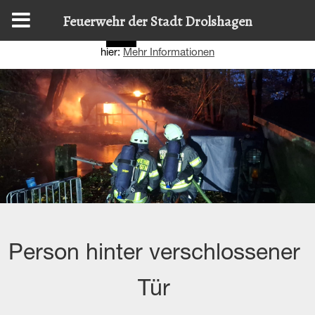
Diese Website nutzt Cookies, um bestmögliche Funktionalität
Feuerwehr der Stadt Drolshagen
bieten zu können.
Details zur Verwendung finden Sie
OK
hier:
Mehr Informationen
Person hinter verschlossener
Tür