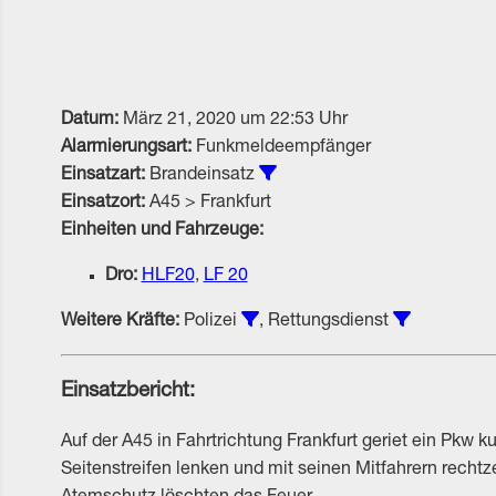
Datum:
März 21, 2020 um 22:53 Uhr
Alarmierungsart:
Funkmeldeempfänger
Alle Einsätze vom Typ Bran
Einsatzart:
Brandeinsatz
Einsatzort:
A45 > Frankfurt
Einheiten und Fahrzeuge:
Dro:
HLF20
,
LF 20
Einsätze unter Beteiligung vo
Einsätze u
Weitere Kräfte:
Polizei
, Rettungsdienst
Einsatzbericht:
Auf der A45 in Fahrtrichtung Frankfurt geriet ein Pkw
Seitenstreifen lenken und mit seinen Mitfahrern rechtz