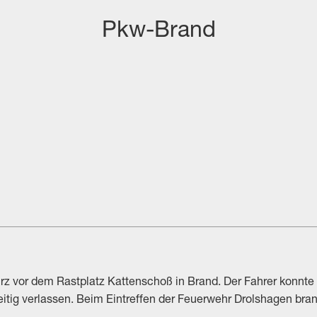
Pkw-Brand
deinsatz anzeigen
n Polizei anzeigen
nter Beteiligung von Rettungsdienst anzeigen
 kurz vor dem Rastplatz Kattenschoß in Brand. Der Fahrer konnt
eitig verlassen. Beim Eintreffen der Feuerwehr Drolshagen bra