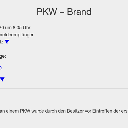
PKW – Brand
20 um 8:05 Uhr
meldeempfänger
Alle Einsätze vom Typ Brandeinsatz anzeigen
tz
ge:
0
Einsätze unter Beteiligung von Polizei anzeigen
i
an einem PKW wurde durch den Besitzer vor Eintreffen der erst