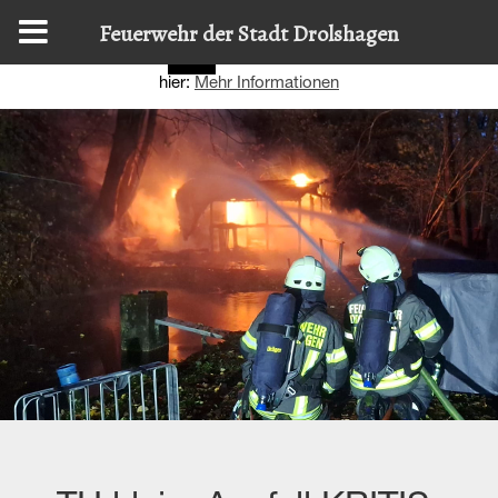
Diese Website nutzt Cookies, um bestmögliche Funktionalität
Feuerwehr der Stadt Drolshagen
bieten zu können.
Details zur Verwendung finden Sie
OK
hier:
Mehr Informationen