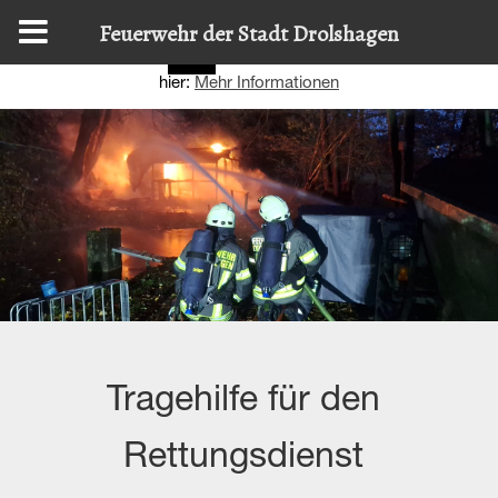
Diese Website nutzt Cookies, um bestmögliche Funktionalität
Feuerwehr der Stadt Drolshagen
bieten zu können.
Details zur Verwendung finden Sie
OK
hier:
Mehr Informationen
Tragehilfe für den
Rettungsdienst