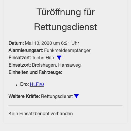
Türöffnung für
Rettungsdienst
Datum:
Mai 13, 2020 um 6:21 Uhr
Alarmierungsart:
Funkmeldeempfänger
Alle Einsätze vom Typ Techn.Hilf
Einsatzart:
Techn.Hilfe
Einsatzort:
Drolshagen, Hansaweg
Einheiten und Fahrzeuge:
Dro:
HLF20
Einsätze unter Beteiligu
Weitere Kräfte:
Rettungsdienst
Kein Einsatzbericht vorhanden