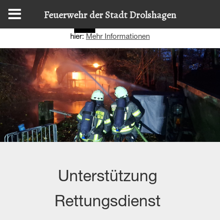
Diese Website nutzt Cookies, um bestmögliche Funktionalität
Feuerwehr der Stadt Drolshagen
bieten zu können.
Details zur Verwendung finden Sie
OK
hier:
Mehr Informationen
Unterstützung
Rettungsdienst