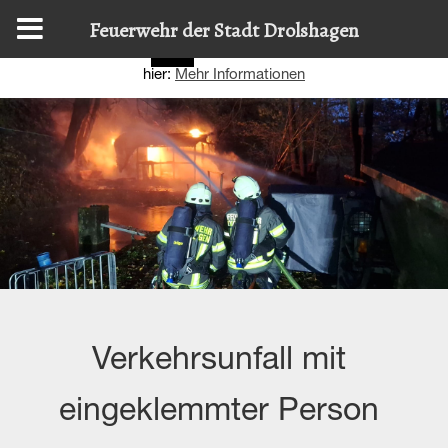
Diese Website nutzt Cookies, um bestmögliche Funktionalität
Feuerwehr der Stadt Drolshagen
bieten zu können.
Details zur Verwendung finden Sie
OK
hier:
Mehr Informationen
Verkehrsunfall mit
eingeklemmter Person