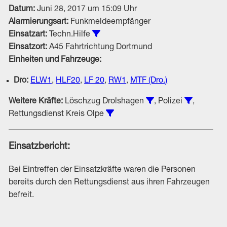
Datum:
Juni 28, 2017 um 15:09 Uhr
Alarmierungsart:
Funkmeldeempfänger
Alle Einsätze vom Typ Techn.Hilfe
Einsatzart:
Techn.Hilfe
Einsatzort:
A45 Fahrtrichtung Dortmund
Einheiten und Fahrzeuge:
Dro:
ELW1
,
HLF20
,
LF 20
,
RW1
,
MTF (Dro.)
Einsätze unter Bete
Einsätze 
Weitere Kräfte:
Löschzug Drolshagen
, Polizei
,
Einsätze unter Beteiligung von
Rettungsdienst Kreis Olpe
Einsatzbericht:
Bei Eintreffen der Einsatzkräfte waren die Personen
bereits durch den Rettungsdienst aus ihren Fahrzeugen
befreit.