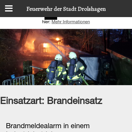
Diese Website nutzt Cookies, um bestmögliche Funktionalität
Feuerwehr der Stadt Drolshagen
bieten zu können.
Details zur Verwendung finden Sie
OK
hier:
Mehr Informationen
Einsatzart:
Brandeinsatz
Brandmeldealarm in einem