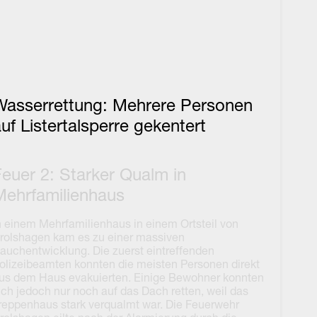
Wasserrettung: Mehrere Personen
uf Listertalsperre gekentert
Feuer 2: Starker Qualm in
Mehrfamilienhaus
n einem Mehrfamilienhaus in einem Ortsteil von
rolshagen kam es zu einer massiven
auchentwicklung. Die zuerst eintreffenden
olizeibeamten konnten die meisten Personen direkt
us dem Haus evakuierten. Einige Bewohner konnten
ich jedoch nur noch auf das Dach retten, weil das
reppenhaus stark verqualmt war. Die Feuerwehr