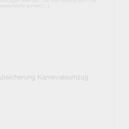
rolshagen eilte nach der Alarmierung durch die
reisleitstelle schnell […]
Absicherung Karnevalsumzug