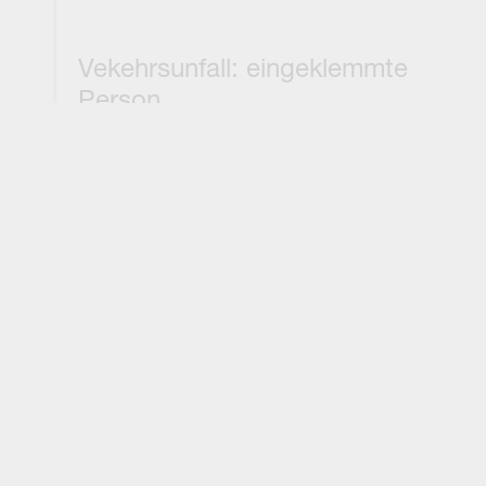
Vekehrsunfall: eingeklemmte
Person
In Höhe des Marktplatzes in Drolshagen kam es zu
einem Zusammenprall von 2 Fahrzeugen. Ein Pkw
stürzte dabei auf die Fahrerseite. Der Fahrer musste
von der Feuerwehr befreit werden.
Impressum / Datenschutzerklärung