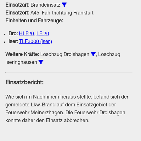
Alle Einsätze vom Typ Brandeins
Einsatzart:
Brandeinsatz
Einsatzort:
A45, Fahrtrichtung Frankfurt
Einheiten und Fahrzeuge:
Dro:
HLF20
,
LF 20
Iser:
TLF3000 (Iser.)
Einsätze unter Bete
Weitere Kräfte:
Löschzug Drolshagen
, Löschzug
Einsätze unter Beteiligung von Löschzug I
Iseringhausen
Einsatzbericht:
Wie sich im Nachhinein heraus stellte, befand sich der
gemeldete Lkw-Brand auf dem Einsatzgebiet der
Feuerwehr Meinerzhagen. Die Feuerwehr Drolshagen
konnte daher den Einsatz abbrechen.