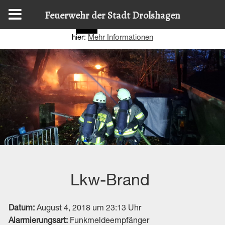
Diese Website nutzt Cookies, um bestmögliche Funktionalität
Feuerwehr der Stadt Drolshagen
bieten zu können.
Details zur Verwendung finden Sie
OK
hier:
Mehr Informationen
Lkw-Brand
Datum:
August 4, 2018 um 23:13 Uhr
Alarmierungsart:
Funkmeldeempfänger