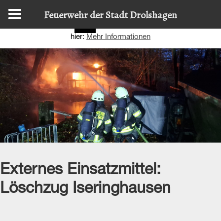
Diese Website nutzt Cookies, um bestmögliche Funktionalität
Feuerwehr der Stadt Drolshagen
bieten zu können.
Details zur Verwendung finden Sie
OK
hier:
Mehr Informationen
Externes Einsatzmittel:
Löschzug Iseringhausen